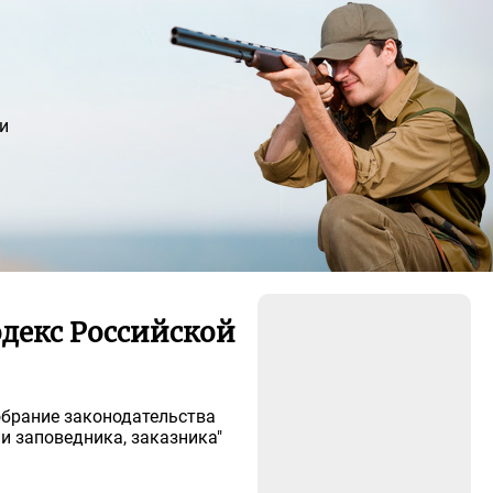
и
одекс Российской
Собрание законодательства
рии заповедника, заказника"