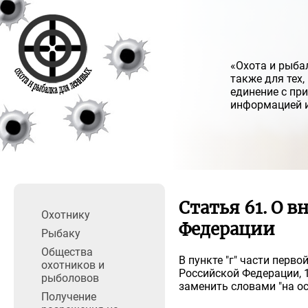
«Охота и рыбал
также для тех
единение с пр
информацией и
Статья 61. О 
Охотнику
Федерации
Рыбаку
Общества
В пункте "г" части перв
охотников и
Российской Федерации, 19
рыболовов
заменить словами "на о
Получение